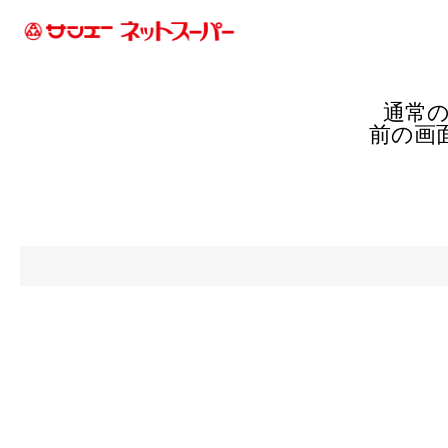
通常
前の画